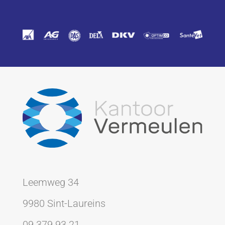
Leemweg 34
9980 Sint-Laureins
09 379 93 21